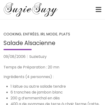
Sketch • Watercolor • Illustration • Webcomic • Digital
SuzieSuzy
Skip
to
content
COOKING
,
ENTRÉES
,
IRL MODE
,
PLATS
Salade Alsacienne
09/08/2006
SuzieSuzy
Temps de Préparation : 20 mn
Ingrédients (4 personnes) :
1 laitue ou autre salade tendre
6 tranches de jambon blanc
200 g d’emmenthal en dés
400 g de pommes de terre à chair ferme (ratte,