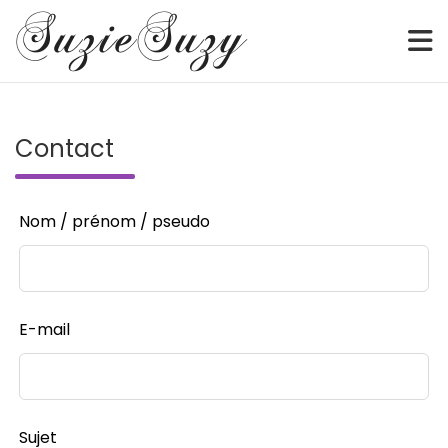
Sketch • Watercolor • Illustration • Webcomic • Digital
SuzieSuzy
Skip
to
Contact
content
Leave
Nom / prénom / pseudo
this
field
blank
E-mail
Sujet