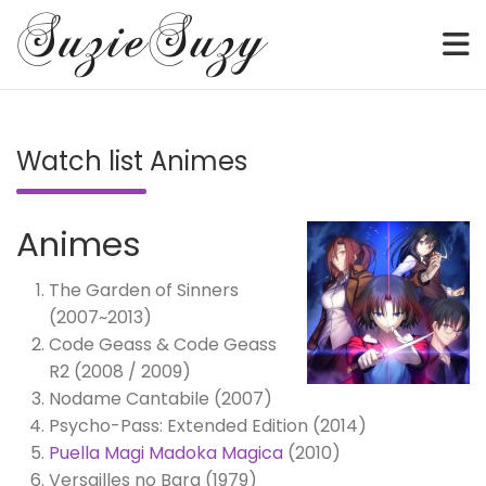
Sketch • Watercolor • Illustration • Webcomic • Digital
SuzieSuzy
Skip
to
Watch list Animes
content
Animes
The Garden of Sinners
(2007~2013)
Code Geass & Code Geass
R2 (2008 / 2009)
Nodame Cantabile (2007)
Psycho-Pass: Extended Edition (2014)
Puella Magi Madoka Magica
(2010)
Versailles no Bara (1979)