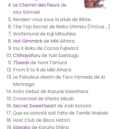
Le Chemin des fleurs
de
Ako Shimaki
Rendez-vous sous la pluie de Bikke
The Top Secret de Reiko Shimizu (l’intrus …)
Wolfsmund de Kuji Mitsuhisa
Hot Gimmick
de Miki Aihara
Inu X Boku de Cocoa Fujiwara
Chihayafuru
de Yuki Suetsugu
7Seeds
de Yumi Tamura
From 5 to 9 de Miki Aihara
Le Fabuleux destin de Taro Yamada de Ai
Morinaga
Koko Debut de Kazune Kawahara
Crossroad de Shioko Mizuki
Secret Sweetheart
de Aoki Kotomi
Que sa volonté soit faite de Tamiki Wakaki
Host Club de Bisco Hatori
Sawako
de Karuho Shiina