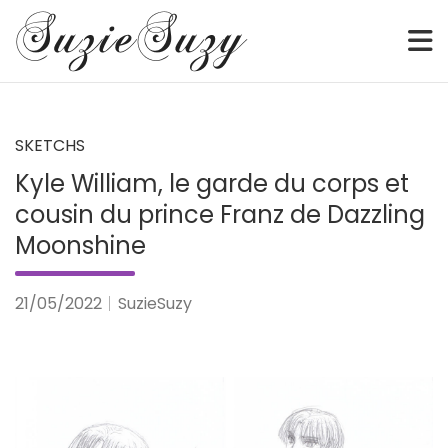
Sketch • Watercolor • Illustration • Webcomic • Digital
SuzieSuzy
Skip
to
content
SKETCHS
Kyle William, le garde du corps et
cousin du prince Franz de Dazzling
Moonshine
21/05/2022
SuzieSuzy