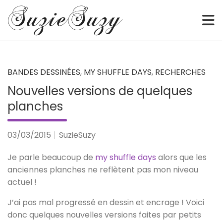
Sketch • Watercolor • Illustration • Webcomic • Digital
SuzieSuzy
Skip
to
content
BANDES DESSINÉES
,
MY SHUFFLE DAYS
,
RECHERCHES
Nouvelles versions de quelques
planches
03/03/2015
SuzieSuzy
Je parle beaucoup de
my shuffle days
alors que les
anciennes planches ne reflètent pas mon niveau
actuel !
J’ai pas mal progressé en dessin et encrage ! Voici
donc quelques nouvelles versions faites par petits