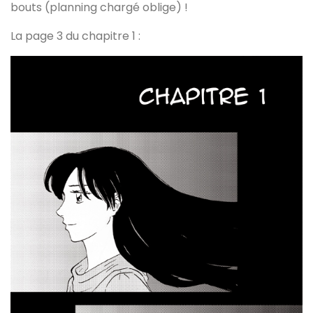
bouts (planning chargé oblige) !
La page 3 du chapitre 1 :