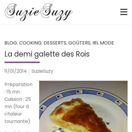
Sketch • Watercolor • Illustration • Webcomic • Digital
SuzieSuzy
Skip
to
content
BLOG
,
COOKING
,
DESSERTS
,
GOÛTERS
,
IRL MODE
La demi galette des Rois
11/01/2014
SuzieSuzy
Préparation
: 15 mn
Cuisson : 25
mn (four à
chaleur
tournante)