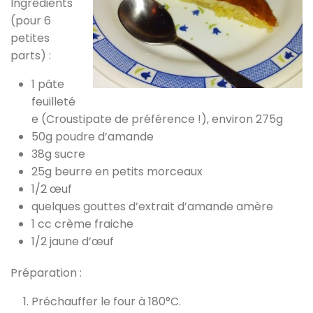
Ingrédients
(pour 6
petites
parts) :
1 pâte
feuilleté
e (Croustipate de préférence !), environ 275g
50g poudre d’amande
38g sucre
25g beurre en petits morceaux
1/2 œuf
quelques gouttes d’extrait d’amande amère
1 cc crème fraiche
1/2 jaune d’œuf
Préparation :
Préchauffer le four à 180°C.