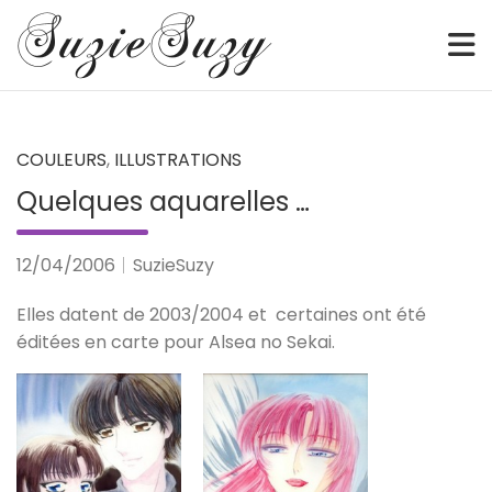
Sketch • Watercolor • Illustration • Webcomic • Digital
SuzieSuzy
Skip
to
content
COULEURS
,
ILLUSTRATIONS
Quelques aquarelles …
12/04/2006
SuzieSuzy
Elles datent de 2003/2004 et certaines ont été
éditées en carte pour Alsea no Sekai.