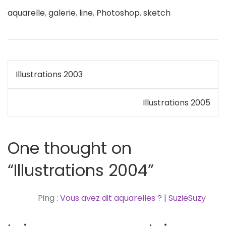
aquarelle
,
galerie
,
line
,
Photoshop
,
sketch
Navigation
Illustrations 2003
de
Illustrations 2005
l’article
One thought on
“
Illustrations 2004
”
Ping :
Vous avez dit aquarelles ? | SuzieSuzy