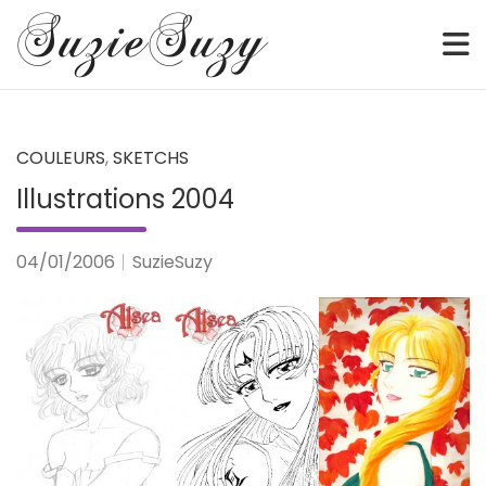
Sketch • Watercolor • Illustration • Webcomic • Digital
SuzieSuzy
Skip
to
content
COULEURS
,
SKETCHS
Illustrations 2004
04/01/2006
SuzieSuzy