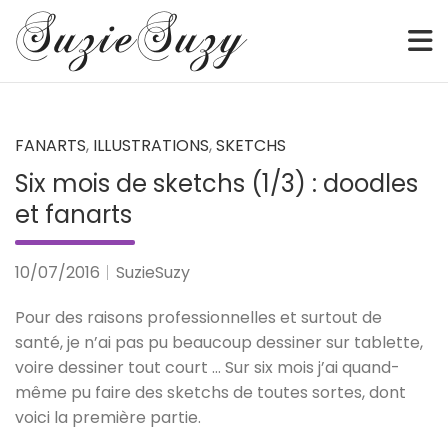
Sketch • Watercolor • Illustration • Webcomic • Digital
SuzieSuzy
Skip
to
content
FANARTS
,
ILLUSTRATIONS
,
SKETCHS
Six mois de sketchs (1/3) : doodles
et fanarts
10/07/2016
SuzieSuzy
Pour des raisons professionnelles et surtout de
santé, je n’ai pas pu beaucoup dessiner sur tablette,
voire dessiner tout court … Sur six mois j’ai quand-
même pu faire des sketchs de toutes sortes, dont
voici la première partie.