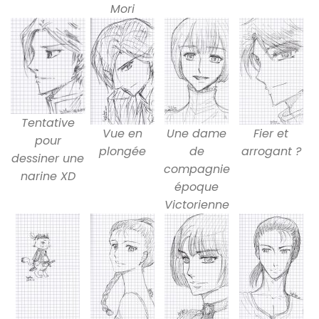
Mori
Tentative
Vue en
Une dame
Fier et
pour
plongée
de
arrogant ?
dessiner une
compagnie
narine XD
époque
Victorienne