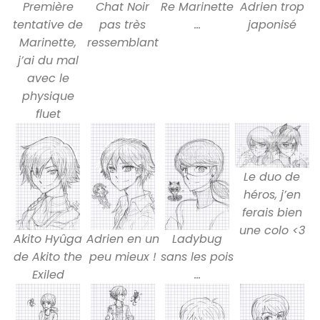
Première
Chat Noir
Re Marinette
Adrien trop
tentative de
pas très
…
japonisé
Marinette,
ressemblant
j’ai du mal
avec le
physique
fluet
Le duo de
héros, j’en
ferais bien
une colo <3
Akito Hyûga
Adrien en un
Ladybug
de Akito the
peu mieux !
sans les pois
Exiled
…