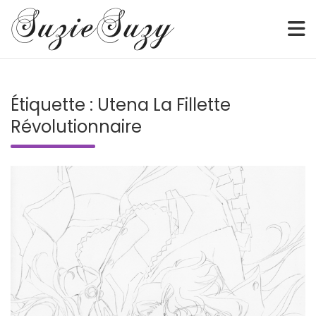
Sketch • Watercolor • Illustration • Webcomic • Digital
SuzieSuzy
Skip
to
Étiquette :
Utena La Fillette
content
Révolutionnaire