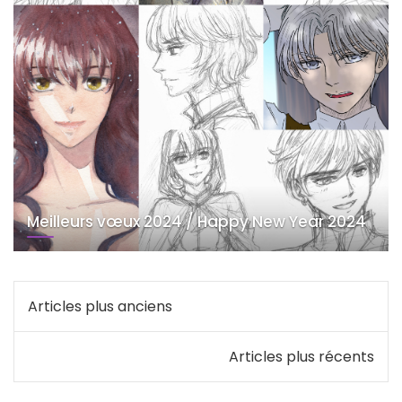
Meilleurs vœux 2024 / Happy New Year 2024
Navigation
Articles plus anciens
des
Articles plus récents
articles