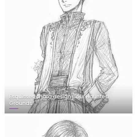
Esquisses chara design pour Haunted
Grounds