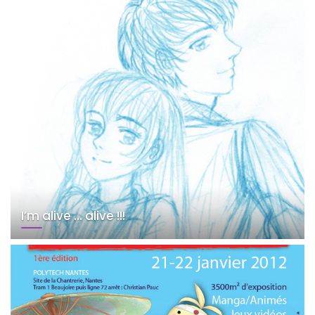
I’m alive … alive !!!